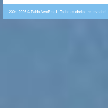
2004, 2026 © Pablo AeroBrasil - Todos os direitos reservados!