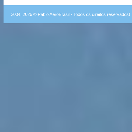
2004, 2026 © Pablo AeroBrasil - Todos os direitos reservados!