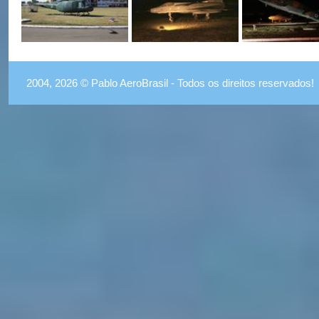
2004, 2026 © Pablo AeroBrasil - Todos os direitos reservados!