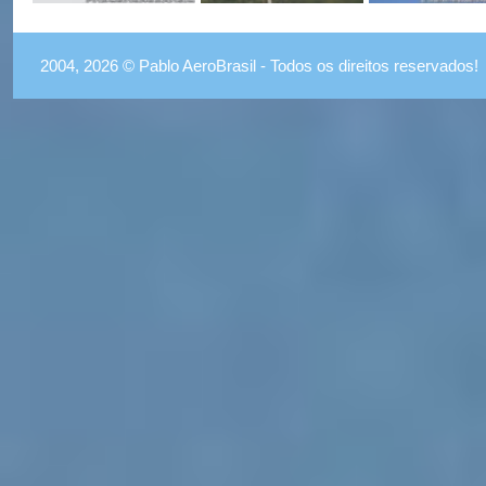
2004, 2026 © Pablo AeroBrasil - Todos os direitos reservados!