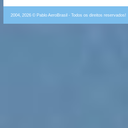
2004, 2026 © Pablo AeroBrasil - Todos os direitos reservados!