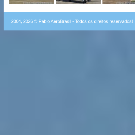
2004, 2026 © Pablo AeroBrasil - Todos os direitos reservados!