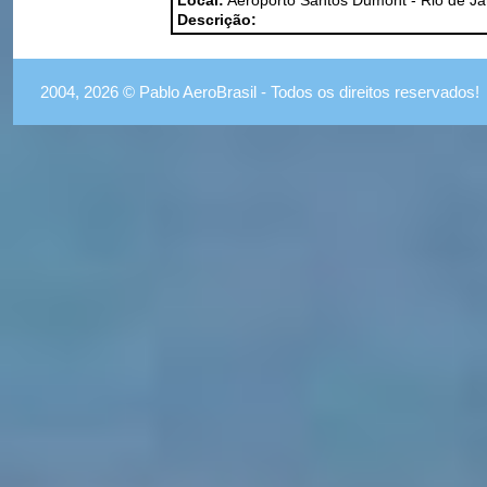
Local:
Aeroporto Santos Dumont - Rio de Ja
Descrição:
2004, 2026 © Pablo AeroBrasil - Todos os direitos reservados!