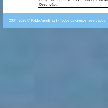
Local:
Aeroporto Santos Dumont - Rio de Ja
Descrição:
2004, 2026 © Pablo AeroBrasil - Todos os direitos reservados!