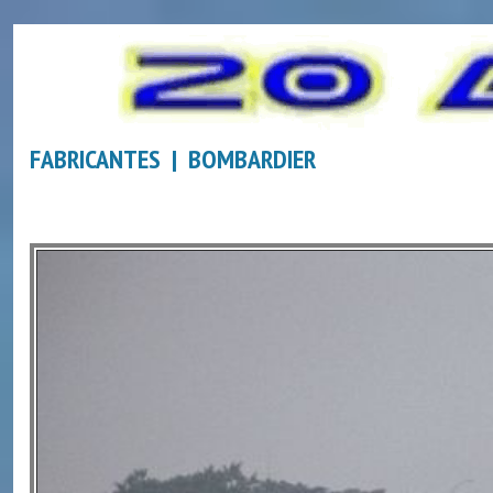
FABRICANTES | BOMBARDIER