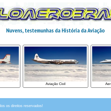
Nuvens, testemunhas da História da Aviação
Aer
Aviação Civil
dos os direitos reservados!