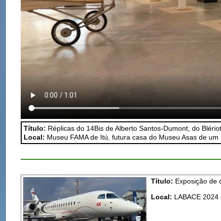
Título:
Réplicas do 14Bis de Alberto Santos-Dumont, do Blériot
Local:
Museu FAMA de Itú, futura casa do Museu Asas de um
Título:
Exposição de d
Local:
LABACE 2024 -