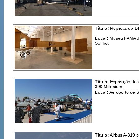
Título:
Réplicas do 14
Local:
Museu FAMA de 
Sonho.
Título:
Exposição dos 
390 Millenium
Local:
Aeroporto de S
Título:
Airbus A-319 p